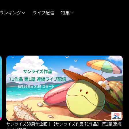
ランキング
ライブ配信
特集
06/12
【6/13(土)
信！
06/03
『最強の王様、二
信日変更のお知ら
05/21
【障害】映像再
して
05/14
【日本語字幕】
らせ
04/28
【障害】Andro
して
サンライズ50周年企画｜【サンライズ作品 71作品】 第1話 連続