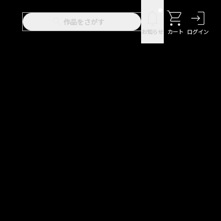
作品をさがす
お知らせ
カート
ログイン
～期間限定】『ニンジャラ』無料配
度目の人生は何をする？』第24話 配
せ
生における不具合に関しま
【セリフ検索】新規追加のお知
id TVにおける不具合に関しま