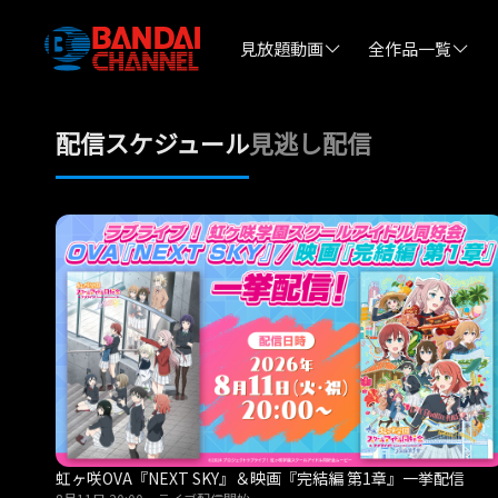
見放題動画
全作品一覧
配信スケジュール
見逃し配信
虹ヶ咲OVA『NEXT SKY』＆映画『完結編 第1章』一挙配信